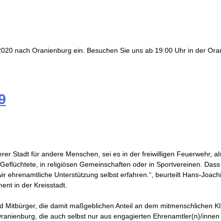
2020 nach Oranienburg ein. Besuchen Sie uns ab 19:00 Uhr in der Ora
9
rer Stadt für andere Menschen, sei es in der freiwilligen Feuerwehr, al
eflüchtete, in religiösen Gemeinschaften oder in Sportvereinen. Dass 
wir ehrenamtliche Unterstützung selbst erfahren.“, beurteilt Hans-Joac
ent in der Kreisstadt.
nd Mitbürger, die damit maßgeblichen Anteil an dem mitmenschlichen Kl
 Oranienburg, die auch selbst nur aus engagierten Ehrenamtler(n)/inne