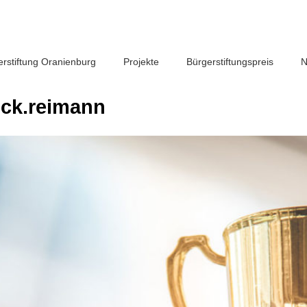
erstiftung Oranienburg
Projekte
Bürgerstiftungspreis
N
ick.reimann
tiative engagierter Bürgerinnen und Bürger der Stadt Oranienburg.