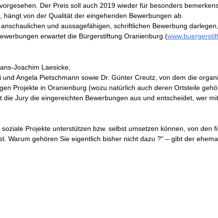
€ vorgesehen. Der Preis soll auch 2019 wieder für besonders bemerke
rd, hängt von der Qualität der eingehenden Bewerbungen ab.
r anschaulichen und aussagefähigen, schriftlichen Bewerbung darlegen,
Bewerbungen erwartet die Bürgerstiftung Oranienburg (
www.buergerstif
Hans-Joachim Laesicke,
ski und Angela Pietschmann sowie Dr. Günter Creutz, von dem die org
tigen Projekte in Oranienburg (wozu natürlich auch deren Ortsteile geh
 die Jury die eingereichten Bewerbungen aus und entscheidet, wer mit
 soziale Projekte unterstützen bzw. selbst umsetzen können, von den 
 ist. Warum gehören Sie eigentlich bisher nicht dazu ?“ – gibt der ehe