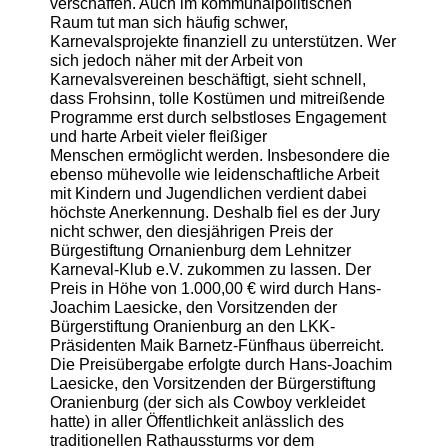
verschaffen. Auch im kommunalpolitischen
Raum tut man sich häufig schwer,
Karnevalsprojekte finanziell zu unterstützen. Wer
sich jedoch näher mit der Arbeit von
Karnevalsvereinen beschäftigt, sieht schnell,
dass Frohsinn, tolle Kostümen und mitreißende
Programme erst durch selbstloses Engagement
und harte Arbeit vieler fleißiger
Menschen ermöglicht werden. Insbesondere die
ebenso mühevolle wie leidenschaftliche Arbeit
mit Kindern und Jugendlichen verdient dabei
höchste Anerkennung. Deshalb fiel es der Jury
nicht schwer, den diesjährigen Preis der
Bürgestiftung Ornanienburg dem Lehnitzer
Karneval-Klub e.V. zukommen zu lassen. Der
Preis in Höhe von 1.000,00 € wird durch Hans-
Joachim Laesicke, den Vorsitzenden der
Bürgerstiftung Oranienburg an den LKK-
Präsidenten Maik Barnetz-Fünfhaus überreicht.
Die Preisübergabe erfolgte durch Hans-Joachim
Laesicke, den Vorsitzenden der Bürgerstiftung
Oranienburg (der sich als Cowboy verkleidet
hatte) in aller Öffentlichkeit anlässlich des
traditionellen Rathaussturms vor dem